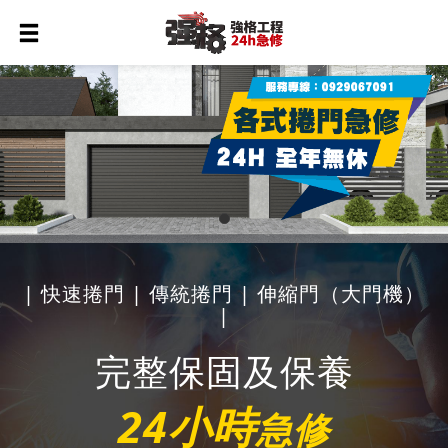
| 快速捲門 | 傳統捲門 | 伸縮門（大門機）
|
完整保固及保養
24小時
急修