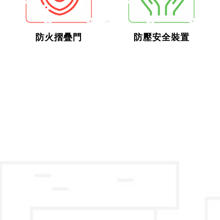
防火摺疊門
防壓安全裝置